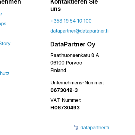
nehmen
Kontaktieren Sie
uns
e
+358 19 54 10 100
ops
datapartner@datapartner.fi
Story
DataPartner Oy
Raatihuoneenkatu 8 A
06100 Porvoo
Finland
hutz
Unternehmens-Nummer:
0673049-3
VAT-Nummer:
FI06730493
datapartner.fi