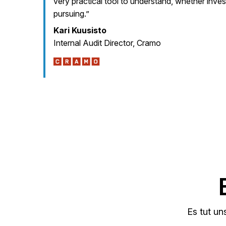
very practical tool to understand, whether inve
pursuing.”
Kari Kuusisto
Internal Audit Director, Cramo
Es tut un