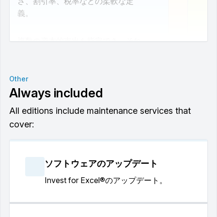
さ、割引率、税率などの柔軟な定
義。
複数の資本的支出を指定でき、それ
ぞれに独自の減価償却方法と残存価
額のオプションを指定できます。
Other
Always included
損益計算書。
All editions include maintenance services that
運転資本の計算。
cover:
キャッシュフロー計算書
ソフトウェアのアップデート
NPV、IRR、回収、RONA、EVA、
Invest for Excel®のアップデート。
DCVA などの投資収益性指標を含
む収益性分析レポート。