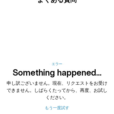
最大 3 レベルの階層を作成できる
ため、モデル内の行を簡単に分類し
て表示または非表示にできます。
すべてがスタンダードに含まれてい
ます。
財務比率とデュポン分析。
エラー
貸借対照表の自動作成。
Something happened...
投資提案の自動作成。
申し訳ございません。現在、リクエストをお受け
できません。しばらくたってから、再度、お試し
複数通貨機能。
ください。
もう一度試す
言語: 英語、ドイツ語、スペイン