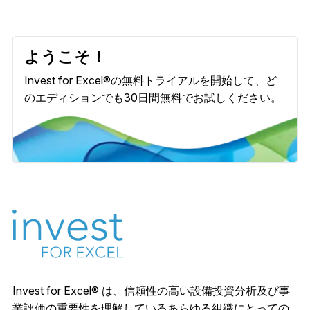
語、スウェーデン語、フィンランド
語、ポーランド語、ロシア語、セル
ビア語、ブルガリア語、チェコ語。
ようこそ！
レポートシートの作成。
Invest for Excel®の無料トライアルを開始して、ど
のエディションでも30日間無料でお試しください。
予測期間の更新。
モンテカルロシミュレーション。
データ抽出とPower BIレポートの
例。
プロに含まれているすべての
Invest for Excel® は、信頼性の高い設備投資分析及び事
プロジェクトファイナンスモジュー
業評価の重要性を理解しているあらゆる組織にとっての
ル及び清算計画。