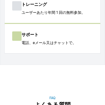
トレーニング
チャートや表形式のレポートを使用
したさまざまな感度分析。
ユーザーあたり年間 1 回の無料参加。
任意の入力変数を使用して損益分岐
点を計算する機能。
サポート
電話、eメール又はチャットで。
さまざまな投資オプションとシナリ
オの比較。
マージン計算 (現状と比較した投資
の限界効果。例: 近代化プロジェク
ト)。
カスタマイズされたチャートおよび
感度分析を作成するための機能。
FAQ
よくある質問