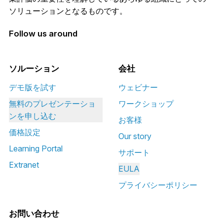
ソリューションとなるものです。
複数の計算を 1 つの要約ファイルに
Follow us around
連結するとともに、消去を行いま
す。
ソルーション
会社
IFRS および US GAAP の減損テス
デモ版を試す
ウェビナー
ト。
無料のプレゼンテーショ
ワークショップ
ンを申し込む
お客様
買収、合併、事業売却の評価。
価格設定
Our story
Learning Portal
継続企業の状況における企業の価値
サポート
を評価するための永続的外挿法。
Extranet
EULA
プライバシーポリシー
資本に対するフリー キャッシュ フ
ロー (FCFE) に基づく収益性の計
お問い合わせ
算。