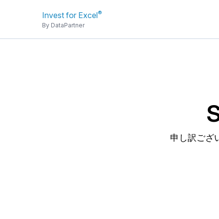
®
Invest for Excel
By DataPartner
S
申し訳ござ