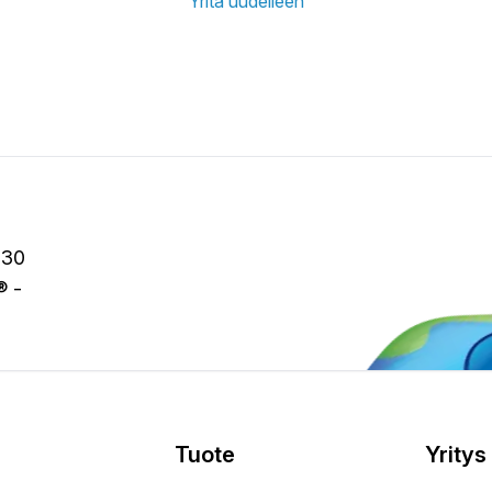
Yritä uudelleen
 30
® -
Tuote
Yritys