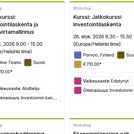
op
Workshop
kurssi:
Kurssi: Jatkokurssi
ointilaskenta ja
investointilaskenta
virtamallinnus
28. elok. 2026 8.30 - 15.30
k. 2026 9.00 - 15.00
(Europe/Helsinki time)
/Helsinki time)
Porvoo, Finland
Suo
line Teams
Suomi
€710.00*
10.00*
Vaikeusaste:
Edistynyt
ikeusaste:
Aloittelija
Ominaisuus:
Investoinnin kannattavuuden 
inaisuus:
Investoinnin kannattavuuden arviointi
op
Workshop
teringsbedömning
Ekonomiplanering och