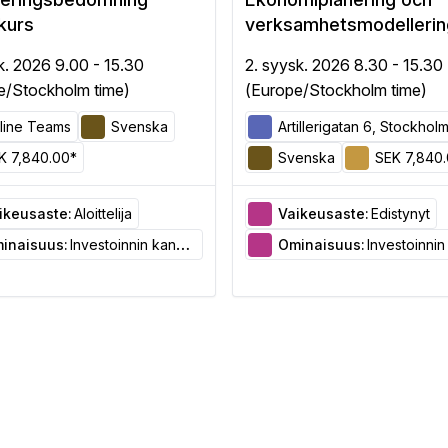
kurs
verksamhetsmodellerin
k. 2026 9.00 - 15.30
2. syysk. 2026 8.30 - 15.30
e/Stockholm time)
(Europe/Stockholm time)
line Teams
Svenska
Artillerigatan 6, Stockhol
K 7,840.00*
Svenska
SEK 7,840
ikeusaste:
Aloittelija
Vaikeusaste:
Edistynyt
inaisuus:
Investoinnin kannattavuuden arviointi
Ominaisuus:
Investoinnin kannattavuuden 