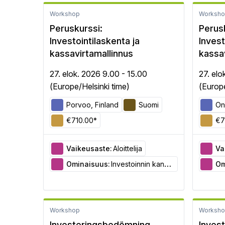
Workshop
Worksh
Peruskurssi:
Perus
Investointilaskenta ja
Invest
kassavirtamallinnus
kassa
27. elok. 2026 9.00 - 15.00
27. elo
(Europe/Helsinki time)
(Europe
Porvoo, Finland
Suomi
On
€710.00*
€7
Vaikeusaste:
Aloittelija
Va
Ominaisuus:
Investoinnin kannattavuuden arviointi
Om
Workshop
Worksh
Investeringsbedömning
Inves