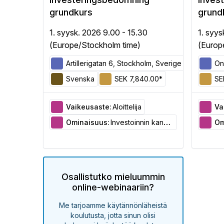
grundkurs
grund
1. syysk. 2026 9.00 - 15.30
1. syys
(Europe/Stockholm time)
(Europ
Artillerigatan 6, Stockholm, Sverige
On
Svenska
SEK 7,840.00*
SE
Vaikeusaste:
Aloittelija
Va
Ominaisuus:
Investoinnin kannattavuuden arviointi
Om
Osallistutko mieluummin
online-webinaariin?
Me tarjoamme käytännönläheistä
koulutusta, jotta sinun olisi