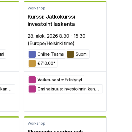
Workshop
Kurssi: Jatkokurssi
investointilaskenta
28. elok. 2026 8.30 - 15.30
(Europe/Helsinki time)
mi
Online Teams
Suomi
€710.00*
Vaikeusaste:
Edistynyt
arviointi
Ominaisuus:
Investoinnin kannattavuuden arviointi
Workshop
Ekonomiplanering och