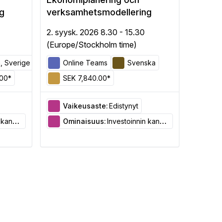
g
verksamhetsmodellering
2. syysk. 2026 8.30 - 15.30
(Europe/Stockholm time)
m, Sverige
Online Teams
Svenska
.00*
SEK 7,840.00*
Vaikeusaste:
Edistynyt
arviointi
Ominaisuus:
Investoinnin kannattavuuden arviointi