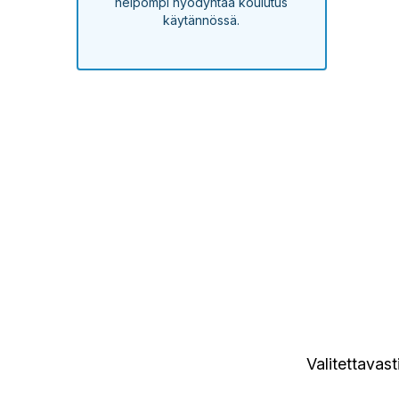
helpompi hyödyntää koulutus
käytännössä.
Valitettavas