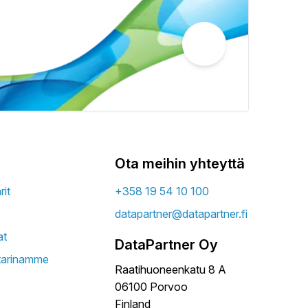
Ota meihin yhteyttä
it
+358 19 54 10 100
datapartner@datapartner.fi
at
DataPartner Oy
tarinamme
Raatihuoneenkatu 8 A
06100 Porvoo
Finland