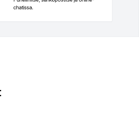
chatissa.
t