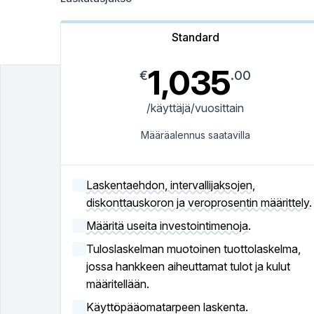
Standard
1,035
€
.00
/käyttäjä/vuosittain
Määräalennus saatavilla
Laskentaehdon, intervallijaksojen,
diskonttauskoron ja veroprosentin määrittely.
Määritä useita investointimenoja.
Tuloslaskelman muotoinen tuottolaskelma,
jossa hankkeen aiheuttamat tulot ja kulut
määritellään.
Käyttöpääomatarpeen laskenta.