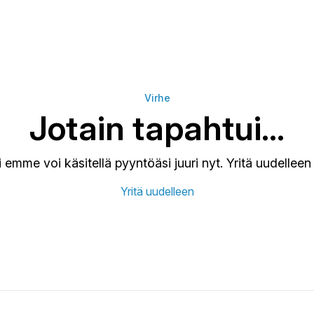
ja, venäjä, bulgaria, serbia, tšekki.
Virhe
Jotain tapahtui…
ti emme voi käsitellä pyyntöäsi juuri nyt. Yritä uudelle
Yritä uudelleen
.