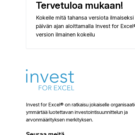
Tervetuloa mukaan!
Konsolidointi, useiden investointien/ projektien 
Kokeile mitä tahansa versiota ilmaiseksi
päivän ajan aloittamalla Invest for Excel
Arvonalentumistestaus ja muu IFRS toiminnallisu
version ilmainen kokeilu
Yrityskauppalaskelmat, arvonmääritys.
Ikuisuusarvo ja ekstrapolointi.
Kannattavuus ja arvonmääritys oman pääoman 
SharePoint (MOSS) -integrointi.
Invest for Excel® on ratkaisu jokaiselle organisaatio
ymmärtää luotettavan investointisuunnittelun ja
arvonmäärityksen merkityksen.
Liiketoimintasuunnittelu.
Seuraa meitä