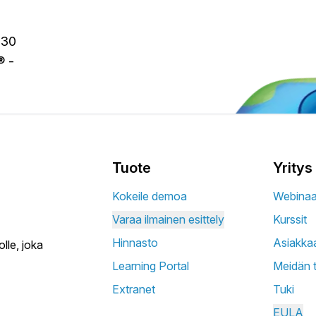
yhteisvaikutus.
 30
® -
us (kansainvälinen laskenta).
Tuote
Yritys
Kokeile demoa
Webinaar
näkökulmasta.
Varaa ilmainen esittely
Kurssit
Hinnasto
Asiakka
lle, joka
Learning Portal
Meidän 
Extranet
Tuki
EULA