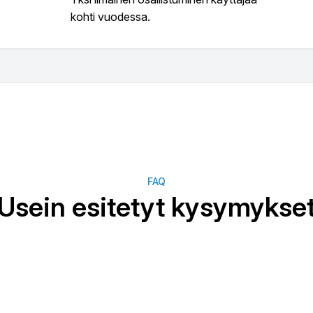
kohti vuodessa.
nin jälkeen).
en tekoon.
lin rivit voidaan helposti luokitella ja näyttää tai piilottaa.
FAQ
Usein esitetyt kysymykse