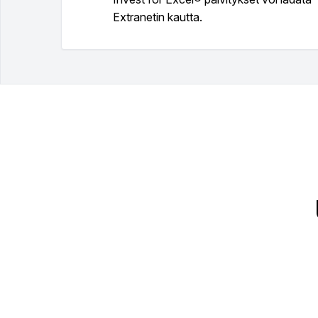
Extranetin kautta.
Investointivaihtoehtojen vertailu.
Erotuslaskelma (nykytilanne verrattuna investoin
Toiminto omien kaavioiden ja herkkyysanalyysi
Mahdollisuus luoda jopa 3 hierarkiatasoa, joten mal
Kaikki mitä Standard versio sisältää.
Tase.
Investointiehdotuslomake.
Valuutanvaihtotoiminto.