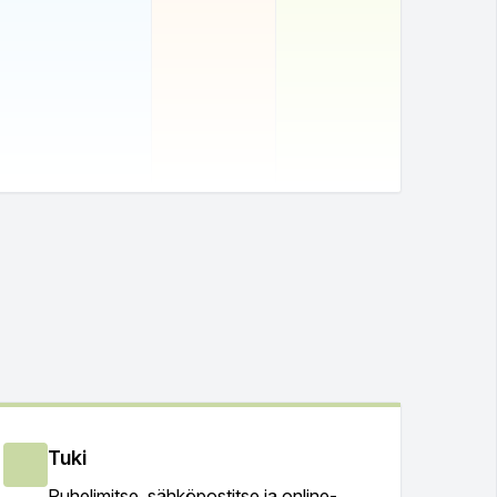
.
Tuki
Puhelimitse, sähköpostitse ja online-