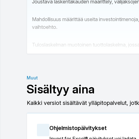
Joustava laskentakauden määrittely, välijaksojen
Mahdollisuus määrittää useita investointimenoja
vaihtoehto.
Tuloslaskelman muotoinen tuottolaskelma, jossa 
Käyttöpääomatarpeen laskenta.
Muut
Kassavirtalaskelma.
Sisältyy aina
Kannattavuusanalyysi sis. tärkeimmät kannattav
Kaikki versiot sisältävät ylläpitopalvelut, jot
Laaja valikoima herkkyysanalyysejä kaavioiden ja
Ohjelmistopäivitykset
Break-even mistä tahansa syötetystä muuttujas
Invest for Excel® päivitykset voi ladata