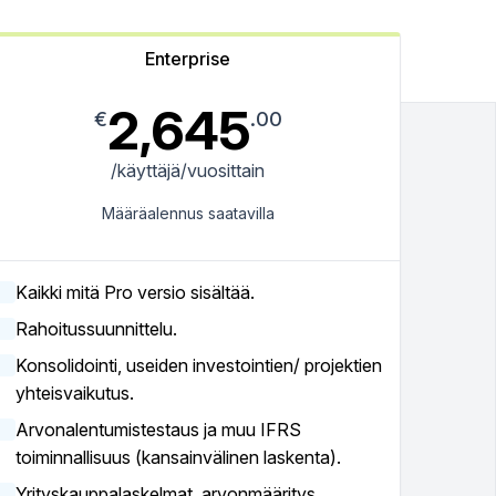
Enterprise
2,645
€
.00
/käyttäjä/vuosittain
Määräalennus saatavilla
Kaikki mitä Pro versio sisältää.
Rahoitussuunnittelu.
Konsolidointi, useiden investointien/ projektien
yhteisvaikutus.
Arvonalentumistestaus ja muu IFRS
toiminnallisuus (kansainvälinen laskenta).
Yrityskauppalaskelmat, arvonmääritys.