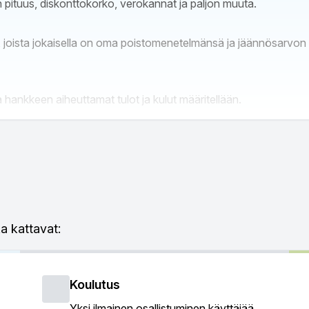
 pituus, diskonttokorko, verokannat ja paljon muuta.
, joista jokaisella on oma poistomenetelmänsä ja jäännösarvon
hankkeen aiheuttamat tulot ja kulut määritellään.
uusmittarit, kuten: NPV, IRR, payback, RONA, EVA, DCVA. jne
ka kattavat:
 taulukkoraporttien avulla.
Koulutus
ta.
Yksi ilmainen osallistuminen käyttäjää