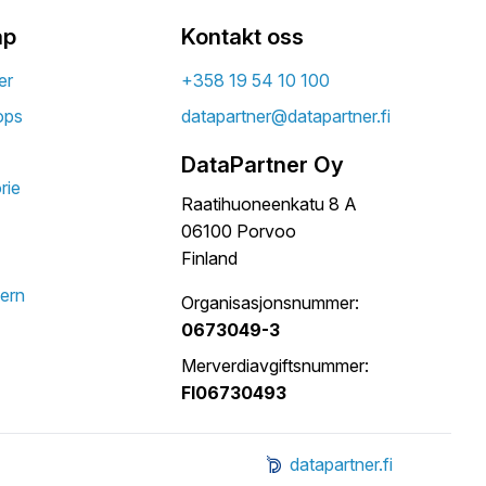
ap
Kontakt oss
er
+358 19 54 10 100
ops
datapartner@datapartner.fi
DataPartner Oy
rie
Raatihuoneenkatu 8 A
06100 Porvoo
Finland
ern
Organisasjonsnummer:
0673049-3
Merverdiavgiftsnummer:
FI06730493
datapartner.fi