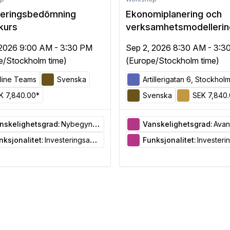
teringsbedömning
Ekonomiplanering och
kurs
verksamhetsmodellerin
 2026 9:00 AM - 3:30 PM
Sep 2, 2026 8:30 AM - 3:3
e/Stockholm time)
(Europe/Stockholm time)
line Teams
Svenska
Artillerigatan 6, Stockhol
K 7,840.00*
Svenska
SEK 7,840
nskelighetsgrad:
Nybegynner
Vanskelighetsgrad:
Avan
nksjonalitet:
Investeringsanalyse
Funksjonalitet:
Investeringsa