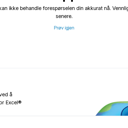
 kan ikke behandle forespørselen din akkurat nå. Vennlig
senere.
Prøv igjen
 ved å
for Excel®