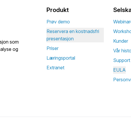
Produkt
Selsk
Prøv demo
Webinar
Reservera en kostnadsfri
Worksh
presentasjon
Kunder
asjon som
Priser
analyse og
Vår histo
Læringsportal
Support
Extranet
EULA
Personv