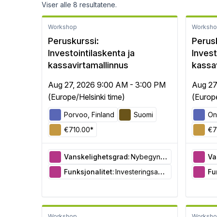
Viser alle 8 resultatene.
Workshop
Worksh
Peruskurssi:
Perus
Investointilaskenta ja
Invest
kassavirtamallinnus
kassa
Aug 27, 2026 9:00 AM - 3:00 PM
Aug 27
(Europe/Helsinki time)
(Europe
Porvoo, Finland
Suomi
On
€710.00*
€7
Vanskelighetsgrad:
Nybegynner
Va
Funksjonalitet:
Investeringsanalyse
Fu
Workshop
Worksh