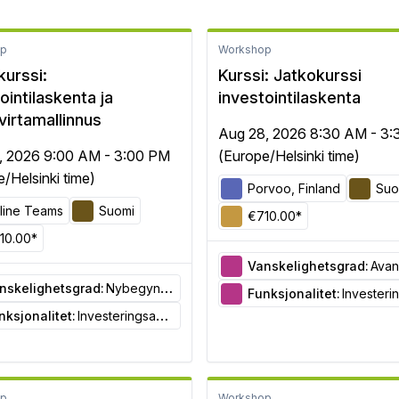
op
Workshop
kurssi:
Kurssi: Jatkokurssi
ointilaskenta ja
investointilaskenta
virtamallinnus
Aug 28, 2026 8:30 AM - 3
, 2026 9:00 AM - 3:00 PM
(Europe/Helsinki time)
/Helsinki time)
Porvoo, Finland
Suo
line Teams
Suomi
€710.00*
10.00*
Vanskelighetsgrad:
Avan
nskelighetsgrad:
Nybegynner
Funksjonalitet:
Investeringsa
nksjonalitet:
Investeringsanalyse
op
Workshop