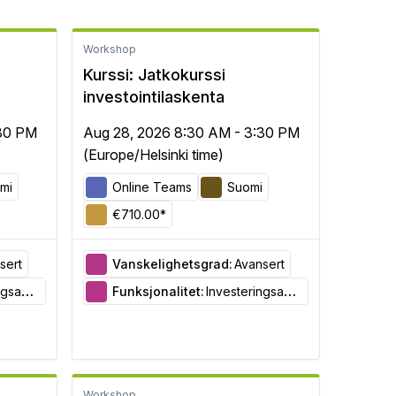
Workshop
Kurssi: Jatkokurssi
investointilaskenta
:30 PM
Aug 28, 2026 8:30 AM - 3:30 PM
(Europe/Helsinki time)
mi
Online Teams
Suomi
€710.00*
sert
Vanskelighetsgrad:
Avansert
nalyse
Funksjonalitet:
Investeringsanalyse
Workshop