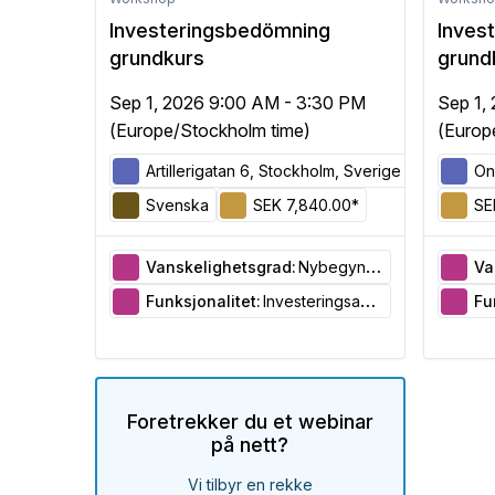
Investeringsbedömning
Inves
grundkurs
grund
Sep 1, 2026 9:00 AM - 3:30 PM
Sep 1,
(Europe/Stockholm time)
(Europ
Artillerigatan 6, Stockholm, Sverige
On
Svenska
SEK 7,840.00*
SE
Vanskelighetsgrad:
Nybegynner
Va
Funksjonalitet:
Investeringsanalyse
Fu
Foretrekker du et webinar
på nett?
Vi tilbyr en rekke