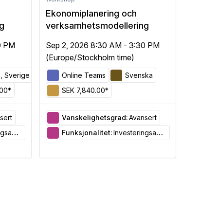
Ekonomiplanering och
g
verksamhetsmodellering
0 PM
Sep 2, 2026 8:30 AM - 3:30 PM
(Europe/Stockholm time)
m, Sverige
Online Teams
Svenska
.00*
SEK 7,840.00*
sert
Vanskelighetsgrad:
Avansert
nalyse
Funksjonalitet:
Investeringsanalyse