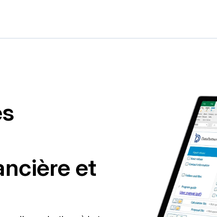
es
,
ancière et