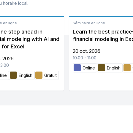
 horaire local.
e en ligne
Séminaire en ligne
one step ahead in
Learn the best practice
ial modeling with AI and
financial modeling in Ex
 for Excel
20 oct. 2026
10:00 - 11:00
t. 2026
13:00
Online
English
line
English
Gratuit