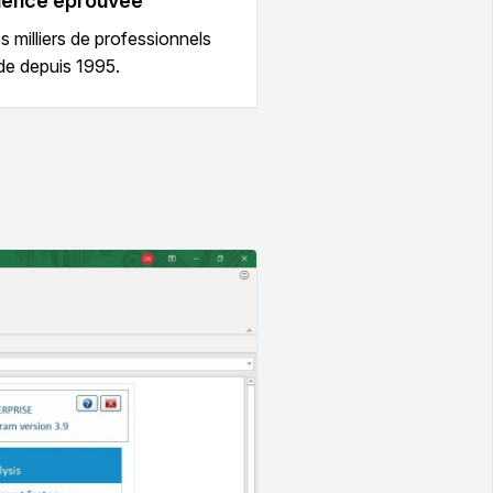
ience éprouvée
es milliers de professionnels
de depuis 1995.