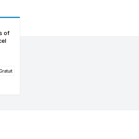
s of
cel
Gratuit