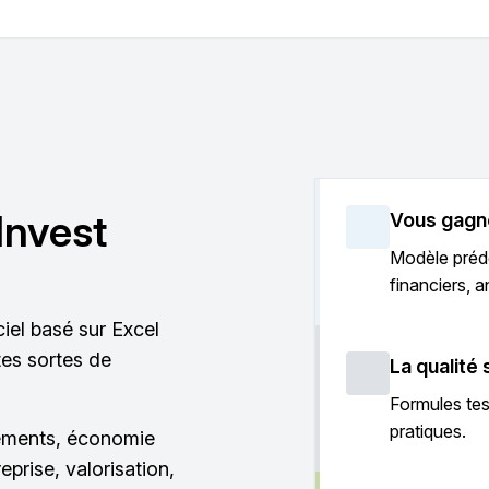
Invest
Vous gagn
Modèle prédé
financiers, a
ciel basé sur Excel
utes sortes de
La qualité
Formules te
pratiques.
sements, économie
reprise, valorisation,