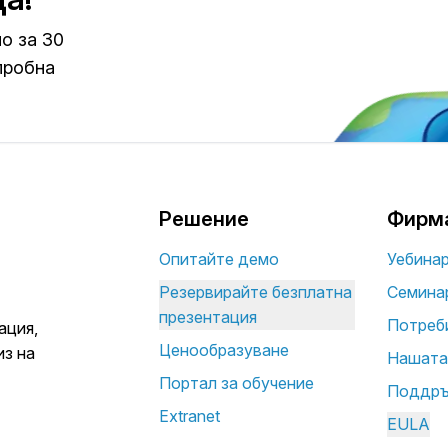
о за 30
пробна
Решение
Фирм
Опитайте демо
Уебина
Резервирайте безплатна
Семина
презентация
Потреб
ация,
Ценообразуване
из на
Нашата
Портал за обучение
Поддр
Extranet
EULA