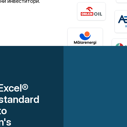
тни инвеститори.
 Excel®
 standard
to
n's