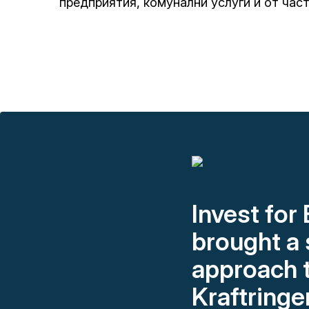
предприятия, комунални услуги и от час
Invest for
brought a
approach 
Kraftringe