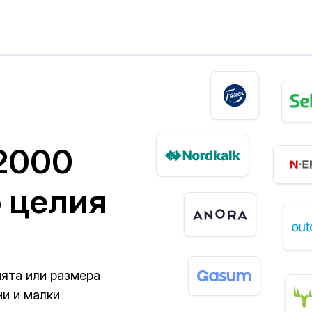
 2000
 целия
ията или размера
ни и малки