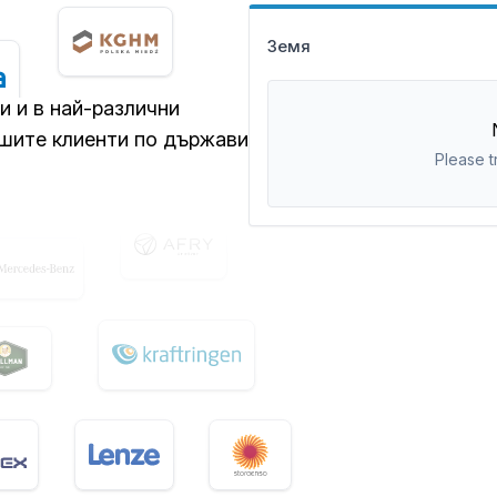
Земя
ви и в най-различни
ашите клиенти по държави
Please t