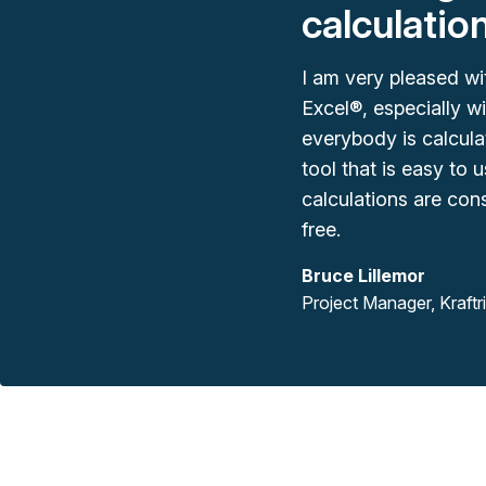
calculatio
I am very pleased wit
Excel®, especially wi
everybody is calcula
tool that is easy to 
calculations are cons
free.
Bruce Lillemor
Project Manager, Kraftr