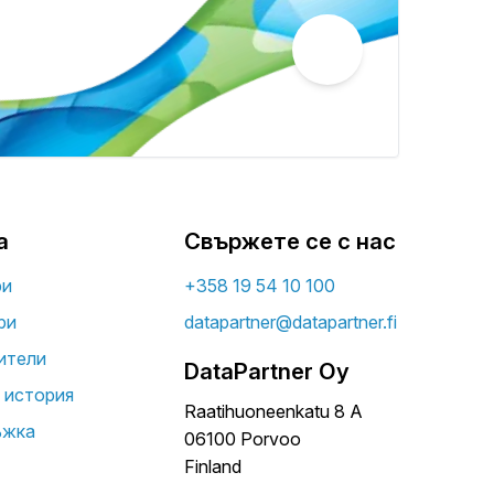
а
Свържете се с нас
ри
+358 19 54 10 100
ри
datapartner@datapartner.fi
ители
DataPartner Oy
 история
Raatihuoneenkatu 8 A
ъжка
06100 Porvoo
Finland